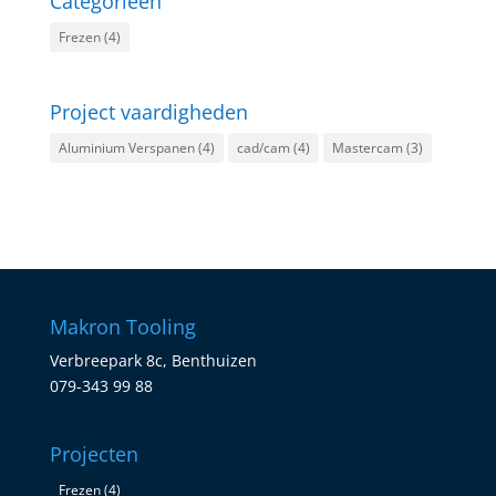
Categorieën
Frezen
(4)
Project vaardigheden
Aluminium Verspanen
(4)
cad/cam
(4)
Mastercam
(3)
Makron Tooling
Verbreepark 8c, Benthuizen
079-343 99 88
Projecten
Frezen
(4)